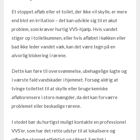
Et stoppet afløb eller et toilet, der ikke vil skylle, er mere
end blot en irritation – det kan udvikle sig til et akut
problem, som kræver hurtig VVS-hjælp. Hvis vandet
stiger op i toiletkummen, eller hvis afløbet i køkken eller
bad ikke leder vandet væk, kan det være tegn på en
alvorlig blokering i rørene.
Dette kan føre til oversvømmelse, ubehagelige lugte og
i værste fald vandskader i hjemmet. Forsøg aldrig at
tvinge toilettet til at skylle eller bruge kemiske
afløbsrensere i store mængder, da det kan forværre
problemet eller beskadige rørene.
I stedet bør du hurtigst muligt kontakte en professionel
VVS’er, som har det rette udstyr til at lokalisere og
udbedre stoppet effektivt og sikkert. Særligt i