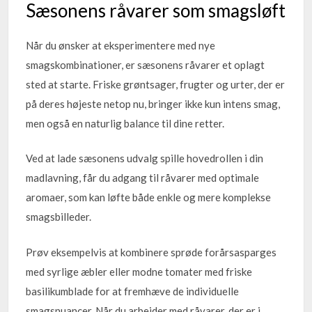
Sæsonens råvarer som smagsløft
Når du ønsker at eksperimentere med nye
smagskombinationer, er sæsonens råvarer et oplagt
sted at starte. Friske grøntsager, frugter og urter, der er
på deres højeste netop nu, bringer ikke kun intens smag,
men også en naturlig balance til dine retter.
Ved at lade sæsonens udvalg spille hovedrollen i din
madlavning, får du adgang til råvarer med optimale
aromaer, som kan løfte både enkle og mere komplekse
smagsbilleder.
Prøv eksempelvis at kombinere sprøde forårsasparges
med syrlige æbler eller modne tomater med friske
basilikumblade for at fremhæve de individuelle
smagsnuancer. Når du arbejder med råvarer, der er i