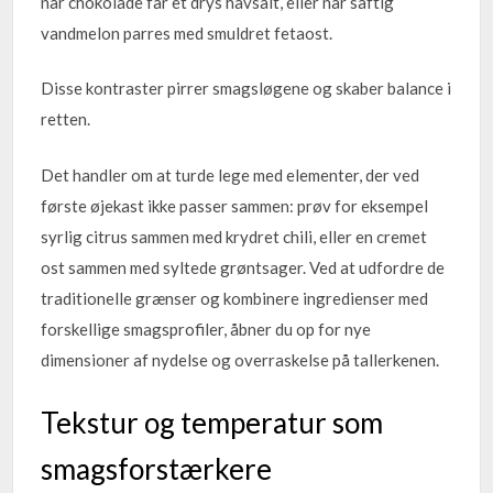
når chokolade får et drys havsalt, eller når saftig
vandmelon parres med smuldret fetaost.
Disse kontraster pirrer smagsløgene og skaber balance i
retten.
Det handler om at turde lege med elementer, der ved
første øjekast ikke passer sammen: prøv for eksempel
syrlig citrus sammen med krydret chili, eller en cremet
ost sammen med syltede grøntsager. Ved at udfordre de
traditionelle grænser og kombinere ingredienser med
forskellige smagsprofiler, åbner du op for nye
dimensioner af nydelse og overraskelse på tallerkenen.
Tekstur og temperatur som
smagsforstærkere