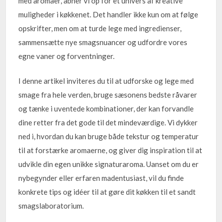
med aromaer, åbner vi op for et univers af kreative
muligheder i køkkenet. Det handler ikke kun om at følge
opskrifter, men om at turde lege med ingredienser,
sammensætte nye smagsnuancer og udfordre vores
egne vaner og forventninger.
I denne artikel inviteres du til at udforske og lege med
smage fra hele verden, bruge sæsonens bedste råvarer
og tænke i uventede kombinationer, der kan forvandle
dine retter fra det gode til det mindeværdige. Vi dykker
ned i, hvordan du kan bruge både tekstur og temperatur
til at forstærke aromaerne, og giver dig inspiration til at
udvikle din egen unikke signaturaroma. Uanset om du er
nybegynder eller erfaren madentusiast, vil du finde
konkrete tips og idéer til at gøre dit køkken til et sandt
smagslaboratorium.