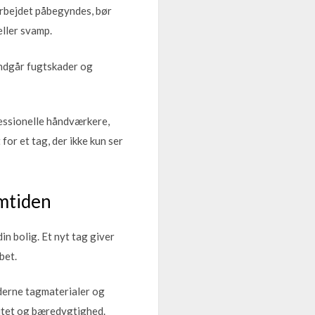
 arbejdet påbegyndes, bør
eller svamp.
 undgår fugtskader og
fessionelle håndværkere,
or et tag, der ikke kun ser
emtiden
n bolig. Et nyt tag giver
bet.
derne tagmaterialer og
vitet og bæredygtighed.