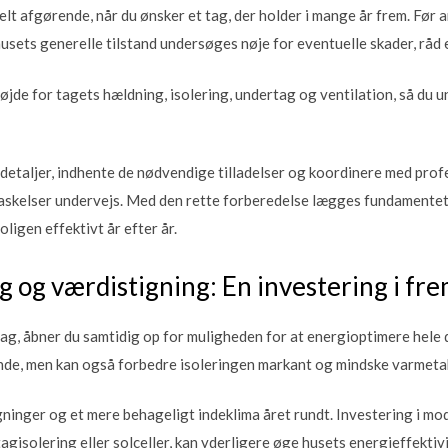
elt afgørende, når du ønsker et tag, der holder i mange år frem. Før
sets generelle tilstand undersøges nøje for eventuelle skader, råd 
højde for tagets hældning, isolering, undertag og ventilation, så du
 detaljer, indhente de nødvendige tilladelser og koordinere med pro
askelser undervejs. Med den rette forberedelse lægges fundamentet f
ligen effektivt år efter år.
 og værdistigning: En investering i fr
ag, åbner du samtidig op for muligheden for at energioptimere hele di
eende, men kan også forbedre isoleringen markant og mindske varmeta
inger og et mere behageligt indeklima året rundt. Investering i mo
tagisolering eller solceller, kan yderligere øge husets energieffekti