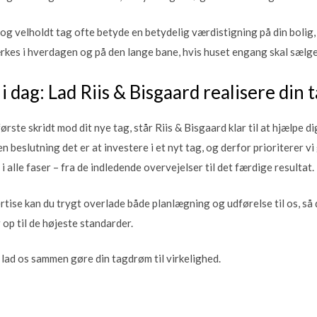
 og velholdt tag ofte betyde en betydelig værdistigning på din bolig, 
rkes i hverdagen og på den lange bane, hvis huset engang skal sælge
 i dag: Lad Riis & Bisgaard realisere din
 første skridt mod dit nye tag, står Riis & Bisgaard klar til at hjælpe 
en beslutning det er at investere i et nyt tag, og derfor prioriterer v
 alle faser – fra de indledende overvejelser til det færdige resultat.
tise kan du trygt overlade både planlægning og udførelse til os, så d
op til de højeste standarder.
 lad os sammen gøre din tagdrøm til virkelighed.