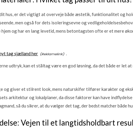
 dit hus, er det vigtigt at overveje både æstetik, funktionalitet og h
seende, men også for dets isoleringsevne og vedligeholdelsesbehov.
 hjem og har en lang levetid, mens betontagsten ofte er et mere øk
yt tag sjælland her
.
erne udtryk, kan et ståltag være en god løsning, da det både er let 
e og giver et stilrent look, mens naturskifer tilfører karakter og eksk
ts arkitektur og lokalplaner, da disse faktorer kan have indflydelse 
agmand, så du sikrer, at du vælger det tag, der bedst matcher både hu
else: Vejen til et langtidsholdbart resu