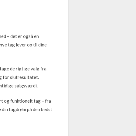
hed – det er også en
ye tag lever op til dine
tage de rigtige valg fra
 for slutresultatet.
mtidige salgsværdi.
rt og funktionelt tag – fra
re din tagdrøm på den bedst