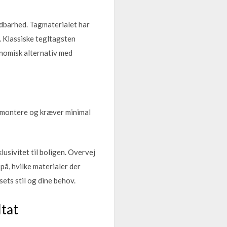
oldbarhed. Tagmaterialet har
 Klassiske tegltagsten
onomisk alternativ med
at montere og kræver minimal
lusivitet til boligen. Overvej
på, hvilke materialer der
sets stil og dine behov.
ltat