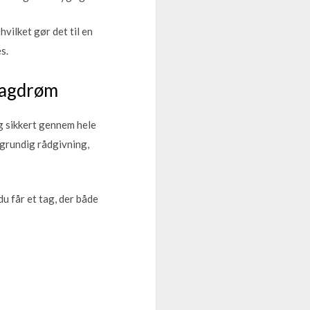
hvilket gør det til en
s.
 tagdrøm
dig sikkert gennem hele
i grundig rådgivning,
u får et tag, der både