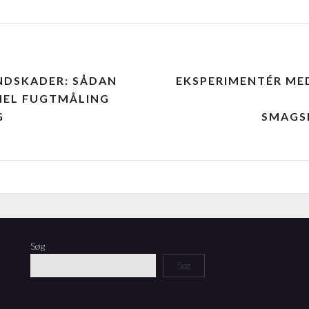
NDSKADER: SÅDAN
EKSPERIMENTÉR ME
NEL FUGTMÅLING
G
SMAGS
Søg
Søg