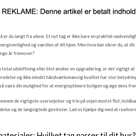
er du langt fra alene. Et nyt tag er ikke bare en praktisk nødvendig
nergivenlighed og værdien af dit hjem. Men hvordan sikrer du, at dit n
ange år fremover?
total udskiftning eller blot ønsker en opgradering, er det vigtigt at 
eredelse og ikke mindst håndværksmæssig kvalitet har stor betydning
så være din mulighed for at energioptimere boligen og øge dens fre
 gennem de vigtigste overvejelser og trin på vejen mod et flot, holdba
edelse og de langsigtede gevinster. Lad os hjælpe dig med at realise
aterialer: Hvilket tag passer til dit hus?