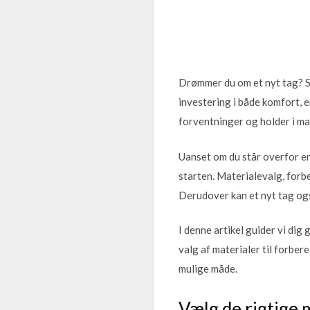
Drømmer du om et nyt tag? Så 
investering i både komfort, e
forventninger og holder i m
Uanset om du står overfor en 
starten. Materialevalg, forb
Derudover kan et nyt tag og
I denne artikel guider vi dig
valg af materialer til forber
mulige måde.
Vælg de rigtige m