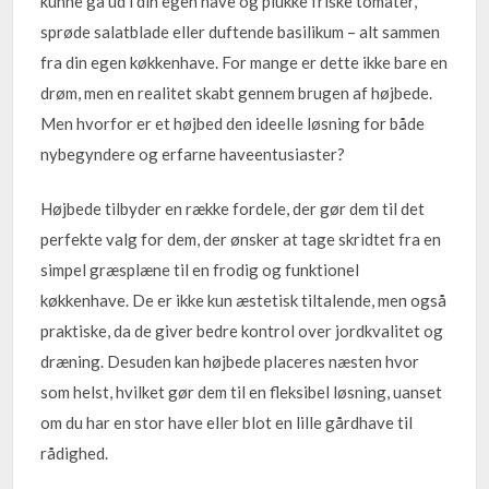
kunne gå ud i din egen have og plukke friske tomater,
sprøde salatblade eller duftende basilikum – alt sammen
fra din egen køkkenhave. For mange er dette ikke bare en
drøm, men en realitet skabt gennem brugen af højbede.
Men hvorfor er et højbed den ideelle løsning for både
nybegyndere og erfarne haveentusiaster?
Højbede tilbyder en række fordele, der gør dem til det
perfekte valg for dem, der ønsker at tage skridtet fra en
simpel græsplæne til en frodig og funktionel
køkkenhave. De er ikke kun æstetisk tiltalende, men også
praktiske, da de giver bedre kontrol over jordkvalitet og
dræning. Desuden kan højbede placeres næsten hvor
som helst, hvilket gør dem til en fleksibel løsning, uanset
om du har en stor have eller blot en lille gårdhave til
rådighed.