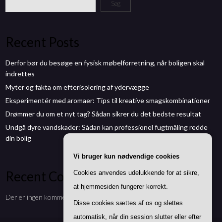
Søg
Recent Posts
Derfor bør du besøge en fysisk møbelforretning, når boligen skal
indrettes
Myter og fakta om efterisolering af ydervægge
Eksperimentér med aromaer: Tips til kreative smagskombinationer
Drømmer du om et nyt tag? Sådan sikrer du det bedste resultat
Undgå dyre vandskader: Sådan kan professionel fugtmåling redde
din bolig
Vi bruger kun nødvendige cookies
Recent Comments
Cookies anvendes udelukkende for at sikre,
at hjemmesiden fungerer korrekt.
Der er ingen kommentarer at vise.
Disse cookies sættes af os og slettes
automatisk, når din session slutter eller efter