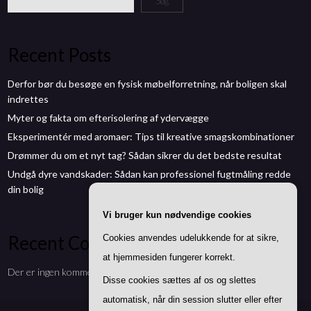
Søg
Recent Posts
Derfor bør du besøge en fysisk møbelforretning, når boligen skal
indrettes
Myter og fakta om efterisolering af ydervægge
Eksperimentér med aromaer: Tips til kreative smagskombinationer
Drømmer du om et nyt tag? Sådan sikrer du det bedste resultat
Undgå dyre vandskader: Sådan kan professionel fugtmåling redde
din bolig
Vi bruger kun nødvendige cookies
Recent Comments
Cookies anvendes udelukkende for at sikre,
at hjemmesiden fungerer korrekt.
Der er ingen kommentarer at vise.
Disse cookies sættes af os og slettes
automatisk, når din session slutter eller efter