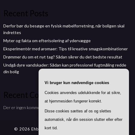
Recent Posts
Derfor bør du besøge en fysisk møbelforretning, når boligen skal
indrettes
Myter og fakta om efterisolering af ydervægge
Eksperimentér med aromaer: Tips til kreative smagskombinationer
Drømmer du om et nyt tag? Sådan sikrer du det bedste resultat
Undgå dyre vandskader: Sådan kan professionel fugtmåling redde
din bolig
Vi bruger kun nødvendige cookies
Recent Comments
Cookies anvendes udelukkende for at sikre,
at hjemmesiden fungerer korrekt.
Der er ingen kommentarer at vise.
Disse cookies sættes af os og slettes
automatisk, når din session slutter eller efter
kort tid.
© 2026 Ehbmontøren.dk
| Theme by
SuperbThemes