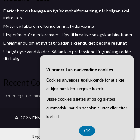
Derfor bør du besøge en fysisk møbelforretning, når boligen skal
indrettes
Myter og fakta om efterisolering af ydervægge
Eksperimentér med aromaer: Tips til kreative smagskombinationer
Drømmer du om et nyt tag? Sådan sikrer du det bedste resultat
Undgå dyre vandskader: Sådan kan professionel fugtmåling redde
din bolig
Vi bruger kun nødvendige cookies
Recent Comments
Cookies anvendes udelukkende for at sikre,
at hjemmesiden fungerer korrekt.
Der er ingen kommentarer at vise.
Disse cookies sættes af os og slettes
automatisk, når din session slutter eller efter
kort tid.
© 2026 Ehbmontøren.dk
| Theme by
SuperbThemes
OK
Registreringsnummer DK 3740 7739